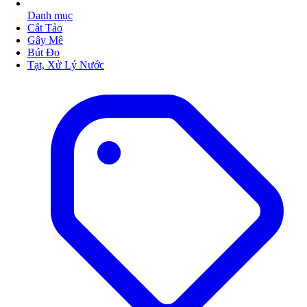
Danh mục
Cắt Tảo
Gây Mê
Bút Đo
Tạt, Xử Lý Nước