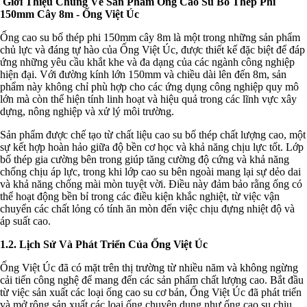
Giới Thiệu Chung Về Sản Phẩm Ống Cao Su Bố Thép Phi
150mm Cây 8m - Ống Việt Úc
Ống cao su bố thép phi 150mm cây 8m là một trong những sản phẩm
chủ lực và đáng tự hào của Ống Việt Úc, được thiết kế đặc biệt để đáp
ứng những yêu cầu khắt khe và đa dạng của các ngành công nghiệp
hiện đại. Với đường kính lớn 150mm và chiều dài lên đến 8m, sản
phẩm này không chỉ phù hợp cho các ứng dụng công nghiệp quy mô
lớn mà còn thể hiện tính linh hoạt và hiệu quả trong các lĩnh vực xây
dựng, nông nghiệp và xử lý môi trường.
Sản phẩm được chế tạo từ chất liệu cao su bố thép chất lượng cao, một
sự kết hợp hoàn hảo giữa độ bền cơ học và khả năng chịu lực tốt. Lớp
bố thép gia cường bên trong giúp tăng cường độ cứng và khả năng
chống chịu áp lực, trong khi lớp cao su bên ngoài mang lại sự dẻo dai
và khả năng chống mài mòn tuyệt vời. Điều này đảm bảo rằng ống có
thể hoạt động bền bỉ trong các điều kiện khắc nghiệt, từ việc vận
chuyển các chất lỏng có tính ăn mòn đến việc chịu đựng nhiệt độ và
áp suất cao.
1.2. Lịch Sử Và Phát Triển Của Ống Việt Úc
Ống Việt Úc đã có mặt trên thị trường từ nhiều năm và không ngừng
cải tiến công nghệ để mang đến các sản phẩm chất lượng cao. Bắt đầu
từ việc sản xuất các loại ống cao su cơ bản, Ống Việt Úc đã phát triển
và mở rộng sản xuất các loại ống chuyên dụng như ống cao su chịu