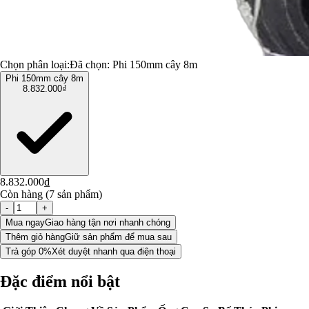
Chọn phân loại:
Đã chọn:
Phi 150mm cây 8m
Phi 150mm cây 8m
8.832.000₫
8.832.000₫
Còn hàng (7 sản phẩm)
-
+
Mua ngay
Giao hàng tận nơi nhanh chóng
Thêm giỏ hàng
Giữ sản phẩm để mua sau
Trả góp 0%
Xét duyệt nhanh qua điện thoại
Đặc điểm nổi bật