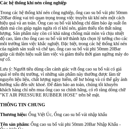
Các hệ thống khí nén công nghiệp
Trong các hệ thống khí nén công nghiệp, ống cao su bố vải phi 50mm
20Bar đóng vai trò quan trọng trong việc truyền tải khí nén một cách
hiệu quả và an toàn. Ống cao su bố vải không chỉ đảm bảo áp suất ổn
định mà còn giúp ngăn ngừa rò rỉ khí nén, giảm thiểu tổn thất năng
lượng. Sản phẩm này còn có khả năng chống mài mòn và chịu nhiệt
độ cao, làm cho ống cao su bố vải trở thành lựa chọn lý tưởng cho các
môi trường làm việc khắc nghiệt. Đặc biệt, trong các hệ thống khí nén
của ngành sản xuất và chế tạo, ống cao su bố vải phi 50mm 20Bar
giúp cải thiện hiệu suất làm việc và giảm thiểu thời gian ngừng máy do
sự cố.
Lưu ý: Người tiêu dùng cần cảnh giác với ống cao su bố vải có giá
quá rẻ trên thị trường, vì những sản phẩm này thường được làm từ
nguyên liệu liệu, chất lượng nguy hiểm, dễ hư hỏng và có thể gây ảnh
hưởng xấu đến sức khoẻ. Để đảm bảo an toàn, chúng tôi khuyên
khách hàng chỉ nên mua ống cao su chính hãng, có rõ ràng dòng chữ
"KT AIR PRESSURE RUBBER HOSE" trên bề mặt.
THÔNG TIN CHUNG
Thương hiệu:
Ống Việt Úc, Ống cao su bố vải nhập khẩu
Tên sản phẩm:
Ống cao su bố vải phi 50mm 20Bar Nhập Khẩu -