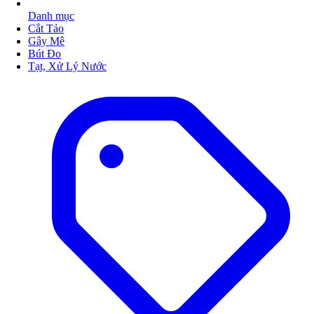
Danh mục
Cắt Tảo
Gây Mê
Bút Đo
Tạt, Xử Lý Nước