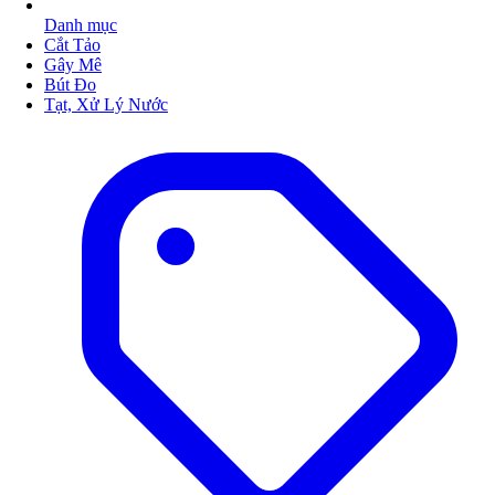
Danh mục
Cắt Tảo
Gây Mê
Bút Đo
Tạt, Xử Lý Nước