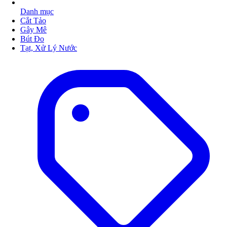
Danh mục
Cắt Tảo
Gây Mê
Bút Đo
Tạt, Xử Lý Nước