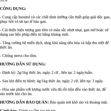
10%
CÔNG DỤNG:
- Cung cấp Inositol và các chất dinh dưỡng cần thiết giúp giải độc gan,
phục hồi và tái tạo tế bào gan.
- Cải thiện hiện tượng gan tôm có màu sắc nhợt nhạt, gan mờ hoặc sử
dụng sau liệu pháp điều trị bằng kháng sinh.
- Tăng cường hệ miễn dịch, tăng khả năng tiêu hóa và hấp thu triệt để
thức ăn.
- Chống stress cho tôm.
HƯỚNG DẪN SỬ DỤNG:
- Định kỳ: 2g/1kg thức ăn, ngày 2 cữ , liên tục 2 ngày/tuần.
- Sau khi điều trị bệnh: 4g/1kg thức ăn, ngày 2 cữ, liên tục 3 ngày.
- Hòa sản phẩm với lượng nước vừa đủ rồi trộn đều vào thức ăn, để
ráo trước khi cho ăn.
HƯỚNG DẪN BẢO QUẢN:
Bảo quản nơi khô ráo và thoáng mát.
Cảnh báo
: Tránh xa tầm tay trẻ em.