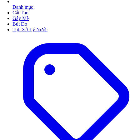
Danh mục
Cắt Tảo
Gây Mê
Bút Đo
Tạt, Xử Lý Nước