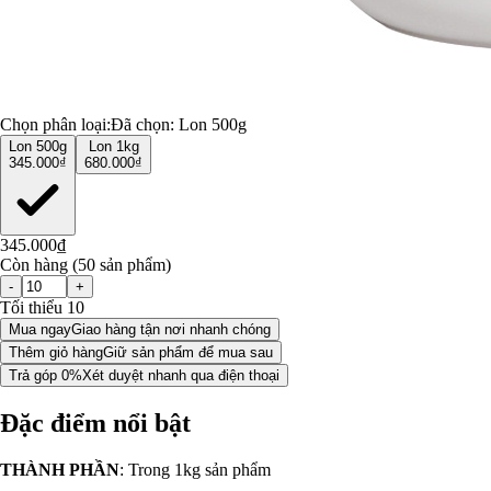
Chọn phân loại:
Đã chọn:
Lon 500g
Lon 500g
Lon 1kg
345.000₫
680.000₫
345.000₫
Còn hàng (50 sản phẩm)
-
+
Tối thiểu 10
Mua ngay
Giao hàng tận nơi nhanh chóng
Thêm giỏ hàng
Giữ sản phẩm để mua sau
Trả góp 0%
Xét duyệt nhanh qua điện thoại
Đặc điểm nổi bật
THÀNH PHẦN
: Trong 1kg sản phẩm