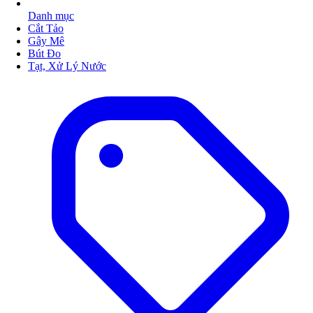
Danh mục
Cắt Tảo
Gây Mê
Bút Đo
Tạt, Xử Lý Nước