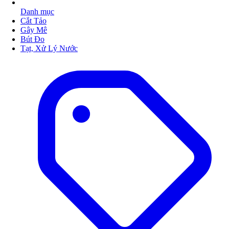
Danh mục
Cắt Tảo
Gây Mê
Bút Đo
Tạt, Xử Lý Nước