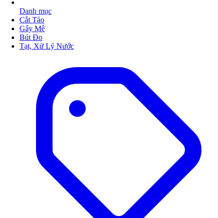
Danh mục
Cắt Tảo
Gây Mê
Bút Đo
Tạt, Xử Lý Nước