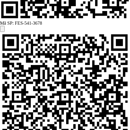
Mã SP:
FES-541-3678