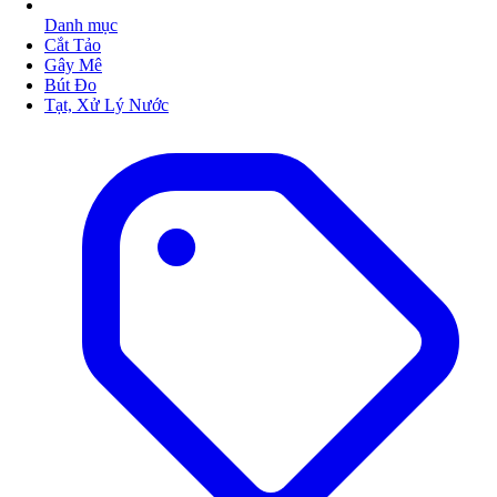
Danh mục
Cắt Tảo
Gây Mê
Bút Đo
Tạt, Xử Lý Nước