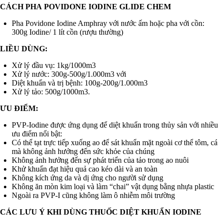
CÁCH PHA
POVIDONE IODINE GLIDE CHEM
Pha Povidone Iodine Amphray với nước ấm hoặc pha với cồn:
300g Iodine/ 1 lít cồn (rượu thường)
LIỀU DÙNG:
Xử lý đầu vụ: 1kg/1000m3
Xử lý nước: 300g-500g/1.000m3 với
Diệt khuẩn và trị bệnh: 100g-200g/1.000m3
Xử lý tảo: 500g/1000m3.
ƯU ĐIỂM:
PVP-Iodine được ứng dụng để diệt khuẩn trong thủy sản với nhiều
ưu điểm nổi bật:
Có thể tạt trực tiếp xuống ao để sát khuẩn mặt ngoài cơ thể tôm, cá
mà không ảnh hưởng đến sức khỏe của chúng
Không ảnh hưởng đến sự phát triển của tảo trong ao nuôi
Khử khuẩn đạt hiệu quả cao kéo dài và an toàn
Không kích ứng da và dị ứng cho người sử dụng
Không ăn mòn kim loại và làm “chai” vật dụng bằng nhựa plastic
Ngoài ra PVP-I cũng không làm ô nhiễm môi trường
CÁC LƯU Ý KHI DÙNG THUỐC DIỆT KHUẨN IODINE