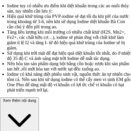
Iodine tuy có nhiều ưu điểm khi diệt khuẩn trong các ao nuôi thủy
sản, tuy nhiên cần lưu ý:
Hiệu quả khử trùng của PVP-iodine sẽ đạt tối đa khi pH của nước
trong khoảng từ 3-6, nên khi sử dụng Iodine diệt khuẩn Bà Con
cần chú ý đến pH trong ao.
Tăng liều lượng khi môi trường có nhiều chất khử (H2S, Mn2+,
Fe2+, các chất hữu cơ…), iodine sẽ phản ứng với chất khử làm
giảm tỉ lệ I2 và tăng I- từ đó hiệu quả khử trùng của Iodine sẽ bị
giảm.
Sử dụng khi trời mát để đạt hiệu quả diệt khuẩn tốt nhất, do ở nhiệt
độ 35 độ C và ánh sáng mặt trời Iodine dễ mất tác dụng.
Nên hòa tan sản phẩm dạng bột bằng cồn hoặc rượu khi sản phẩm
tan hết ,rồi mới hòa tan với nước tạt đều xuống ao.
Iodine có khả năng diệt phiêu sinh vật, nguồn thức ăn tự nhiên cho
tôm cá. Nên sau khi sử dụng iodine có thể cấy men vi sinh EM gốc
One Plus để tăng mật độ vi khuẩn có lợi ức chế vi khuẩn có hại
phát triển mạnh trở lại.
Xem thêm nội dung