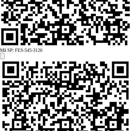
Mã SP:
FES-545-3126