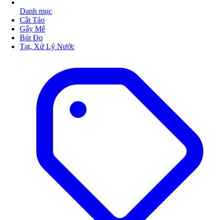
Danh mục
Cắt Tảo
Gây Mê
Bút Đo
Tạt, Xử Lý Nước