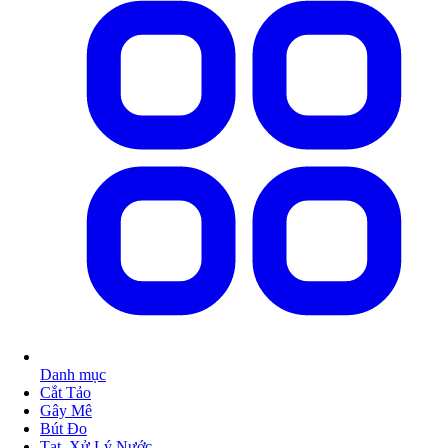
Danh mục
Cắt Tảo
Gây Mê
Bút Đo
Tạt, Xử Lý Nước