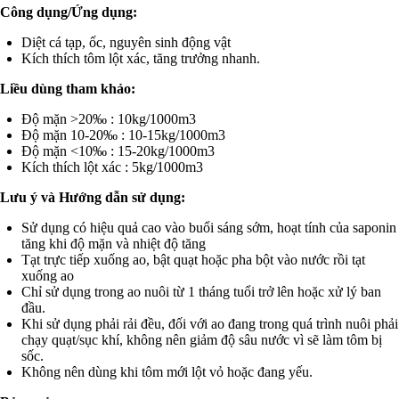
Công dụng/Ứng dụng:
Diệt cá tạp, ốc, nguyên sinh động vật
Kích thích tôm lột xác, tăng trưởng nhanh.
Liều dùng tham khảo:
Độ mặn >20‰ : 10kg/1000m3
Độ mặn 10-20‰ : 10-15kg/1000m3
Độ mặn <10‰ : 15-20kg/1000m3
Kích thích lột xác : 5kg/1000m3
Lưu ý và Hướng dẫn sử dụng:
Sử dụng có hiệu quả cao vào buổi sáng sớm, hoạt tính của saponin
tăng khi độ mặn và nhiệt độ tăng
Tạt trực tiếp xuống ao, bật quạt hoặc pha bột vào nước rồi tạt
xuống ao
Chỉ sử dụng trong ao nuôi từ 1 tháng tuổi trở lên hoặc xử lý ban
đầu.
Khi sử dụng phải rải đều, đối với ao đang trong quá trình nuôi phải
chạy quạt/sục khí, không nên giảm độ sâu nước vì sẽ làm tôm bị
sốc.
Không nên dùng khi tôm mới lột vỏ hoặc đang yếu.