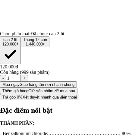
Chọn phân loại:
Đã chọn:
can 2 lít
can 2 lít
Thùng 12 can
120.000₫
1.440.000₫
120.000₫
Còn hàng (999 sản phẩm)
-
+
Mua ngay
Giao hàng tận nơi nhanh chóng
Thêm giỏ hàng
Giữ sản phẩm để mua sau
Trả góp 0%
Xét duyệt nhanh qua điện thoại
Đặc điểm nổi bật
THÀNH PHẦN:
- Benzalkonium chloride:……………………………………… 80%