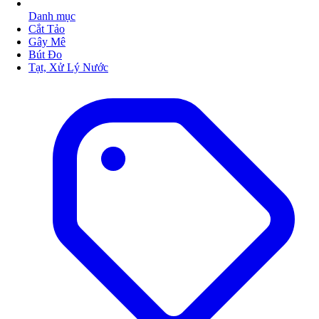
Danh mục
Cắt Tảo
Gây Mê
Bút Đo
Tạt, Xử Lý Nước