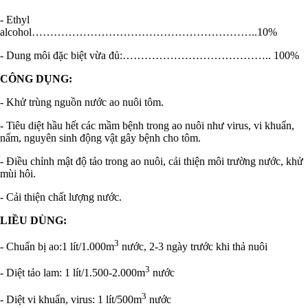
- Ethyl
alcohol……………………………………………………..10%
- Dung môi đặc biệt vừa đủ:………………………………….. 100%
CÔNG DỤNG:
- Khử trùng nguồn nước ao nuôi tôm.
- Tiêu diệt hầu hết các mầm bệnh trong ao nuôi như virus, vi khuẩn,
nấm, nguyên sinh động vật gây bệnh cho tôm.
- Điều chỉnh mật độ tảo trong ao nuôi, cải thiện môi trường nước, khử
mùi hôi.
- Cải thiện chất lượng nước.
LIỀU DÙNG:
3
- Chuẩn bị ao:1 lít/1.000m
nước, 2-3 ngày trước khi thả nuôi
3
- Diệt tảo lam: 1 lít/1.500-2.000m
nước
3
- Diệt vi khuẩn, virus: 1 lít/500m
nước