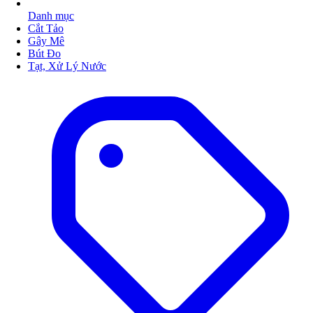
Danh mục
Cắt Tảo
Gây Mê
Bút Đo
Tạt, Xử Lý Nước