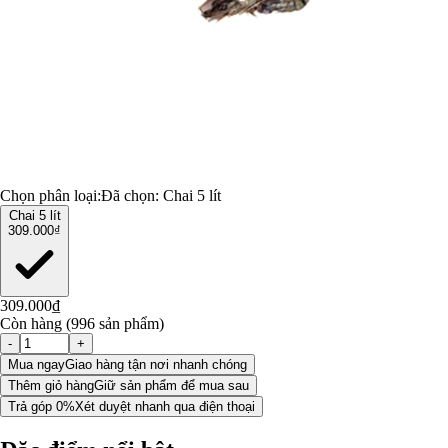
Chọn phân loại:
Đã chọn:
Chai 5 lít
Chai 5 lít
309.000₫
309.000₫
Còn hàng (996 sản phẩm)
-
+
Mua ngay
Giao hàng tận nơi nhanh chóng
Thêm giỏ hàng
Giữ sản phẩm để mua sau
Trả góp 0%
Xét duyệt nhanh qua điện thoại