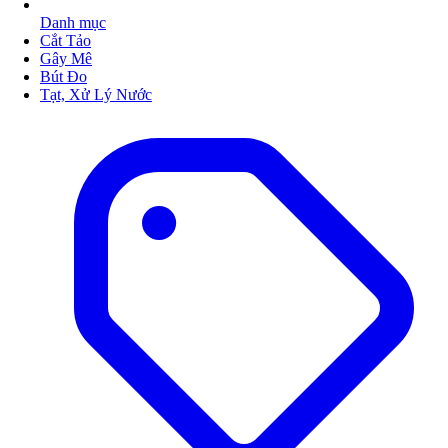
Danh mục
Cắt Tảo
Gây Mê
Bút Đo
Tạt, Xử Lý Nước