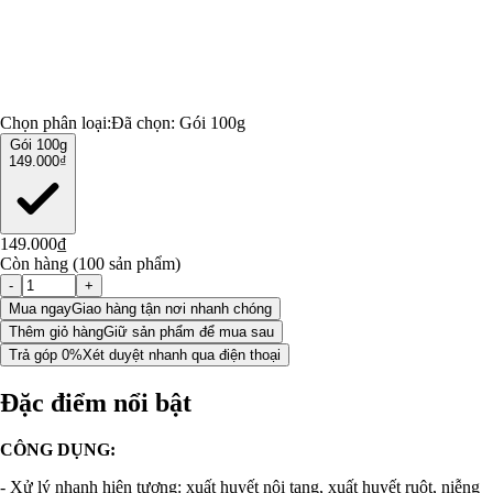
Chọn phân loại:
Đã chọn:
Gói 100g
Gói 100g
149.000₫
149.000₫
Còn hàng (100 sản phẩm)
-
+
Mua ngay
Giao hàng tận nơi nhanh chóng
Thêm giỏ hàng
Giữ sản phẩm để mua sau
Trả góp 0%
Xét duyệt nhanh qua điện thoại
Đặc điểm nổi bật
CÔNG DỤNG:
- Xử lý nhanh hiện tượng: xuất huyết nội tạng, xuất huyết ruột, niễng