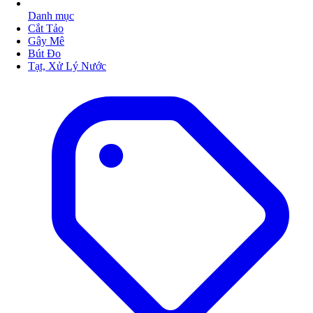
Danh mục
Cắt Tảo
Gây Mê
Bút Đo
Tạt, Xử Lý Nước