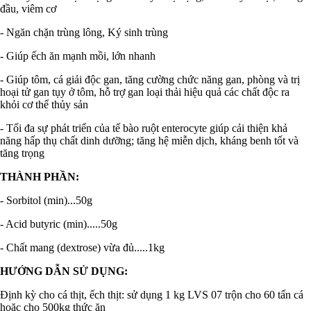
đầu, viêm cơ
- Ngăn chặn trùng lông, Ký sinh trùng
- Giúp ếch ăn mạnh mồi, lớn nhanh
- Giúp tôm, cá giải độc gan, tăng cường chức năng gan, phòng và trị
hoại tử gan tụy ở tôm, hỗ trợ gan loại thải hiệu quả các chất độc ra
khỏi cơ thể thủy sản
- Tối đa sự phát triển của tế bào ruột enterocyte giúp cải thiện khả
năng hấp thụ chất dinh dưỡng; tăng hệ miễn dịch, kháng benh tốt và
tăng trọng
THÀNH PHẦN:
- Sorbitol (min)...50g
- Acid butyric (min).....50g
- Chất mang (dextrose) vừa đủ.....1kg
HƯỚNG DẪN SỬ DỤNG:
Định kỳ cho cá thịt, ếch thịt: sử dụng 1 kg LVS 07 trộn cho 60 tấn cá
hoặc cho 500kg thức ăn