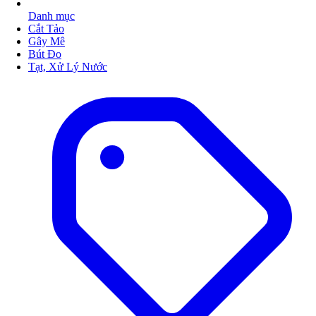
Danh mục
Cắt Tảo
Gây Mê
Bút Đo
Tạt, Xử Lý Nước