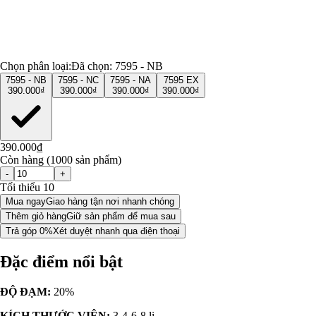
Chọn phân loại:
Đã chọn:
7595 - NB
7595 - NB
7595 - NC
7595 - NA
7595 EX
390.000₫
390.000₫
390.000₫
390.000₫
390.000₫
Còn hàng (1000 sản phẩm)
-
+
Tối thiểu 10
Mua ngay
Giao hàng tận nơi nhanh chóng
Thêm giỏ hàng
Giữ sản phẩm để mua sau
Trả góp 0%
Xét duyệt nhanh qua điện thoại
Đặc điểm nổi bật
ĐỘ ĐẠM:
20%
KÍCH THƯỚC VIÊN:
3-4-6-8 li