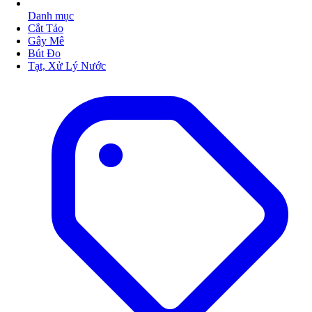
Danh mục
Cắt Tảo
Gây Mê
Bút Đo
Tạt, Xử Lý Nước