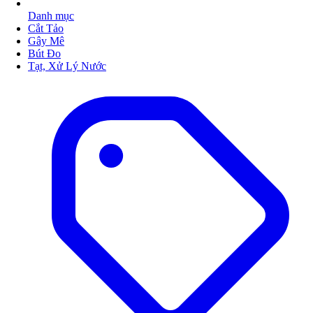
Danh mục
Cắt Tảo
Gây Mê
Bút Đo
Tạt, Xử Lý Nước