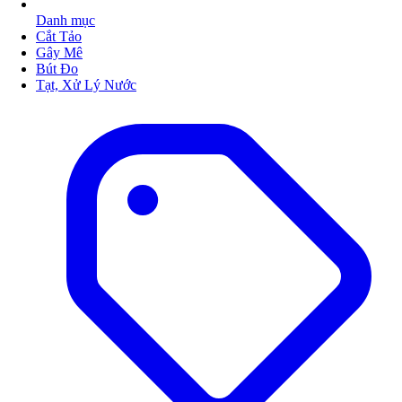
Danh mục
Cắt Tảo
Gây Mê
Bút Đo
Tạt, Xử Lý Nước