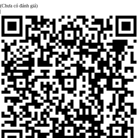
(Chưa có đánh giá)
|