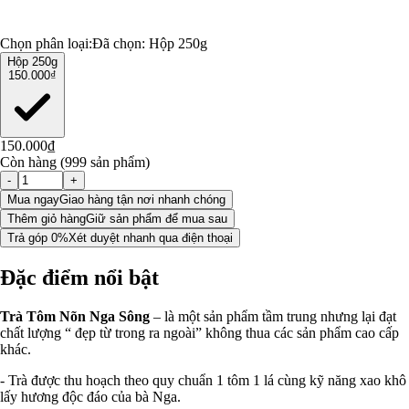
Chọn phân loại:
Đã chọn:
Hộp 250g
Hộp 250g
150.000₫
150.000₫
Còn hàng (999 sản phẩm)
-
+
Mua ngay
Giao hàng tận nơi nhanh chóng
Thêm giỏ hàng
Giữ sản phẩm để mua sau
Trả góp 0%
Xét duyệt nhanh qua điện thoại
Đặc điểm nổi bật
Trà Tôm Nõn Nga Sông
– là một sản phẩm tầm trung nhưng lại đạt
chất lượng “ đẹp từ trong ra ngoài” không thua các sản phẩm cao cấp
khác.
- Trà được thu hoạch theo quy chuẩn 1 tôm 1 lá cùng kỹ năng xao khô
lấy hương độc đáo của bà Nga.