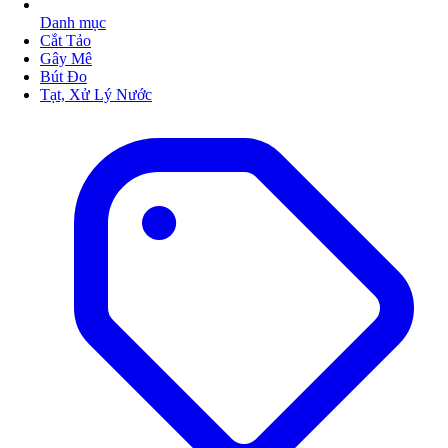
Danh mục
Cắt Tảo
Gây Mê
Bút Đo
Tạt, Xử Lý Nước