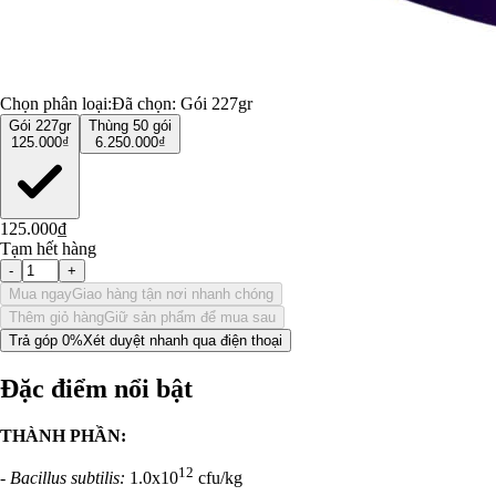
Chọn phân loại:
Đã chọn:
Gói 227gr
Gói 227gr
Thùng 50 gói
125.000₫
6.250.000₫
125.000₫
Tạm hết hàng
-
+
Mua ngay
Giao hàng tận nơi nhanh chóng
Thêm giỏ hàng
Giữ sản phẩm để mua sau
Trả góp 0%
Xét duyệt nhanh qua điện thoại
Đặc điểm nổi bật
THÀNH PHẦN:
12
- Bacillus subtilis:
1.0x10
cfu/kg