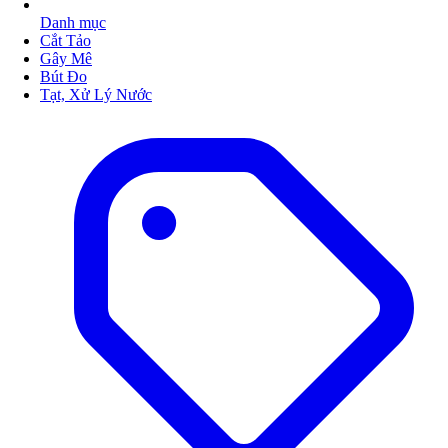
Danh mục
Cắt Tảo
Gây Mê
Bút Đo
Tạt, Xử Lý Nước