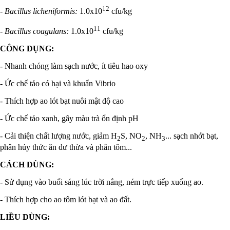
12
- Bacillus licheniformis:
1.0x10
cfu/kg
11
- Bacillus coagulans:
1.0x10
cfu/kg
CÔNG DỤNG:
- Nhanh chóng làm sạch nước, ít tiêu hao oxy
- Ức chế tảo có hại và khuẩn Vibrio
- Thích hợp ao lót bạt nuôi mật độ cao
- Ức chế tảo xanh, gây màu trà ổn định pH
- Cải thiện chất lượng nước, giảm H
S, NO
, NH
... sạch nhớt bạt,
2
2
3
phân hủy thức ăn dư thừa và phân tôm...
CÁCH DÙNG:
- Sử dụng vào buổi sáng lúc trời nắng, ném trực tiếp xuống ao.
- Thích hợp cho ao tôm lót bạt và ao đất.
LIỀU DÙNG: