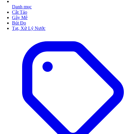
Danh mục
Cắt Tảo
Gây Mê
Bút Đo
Tạt, Xử Lý Nước