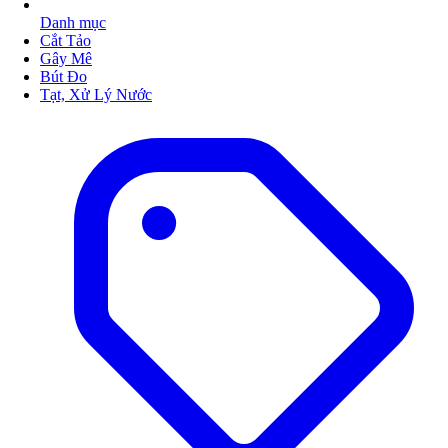
Danh mục
Cắt Tảo
Gây Mê
Bút Đo
Tạt, Xử Lý Nước