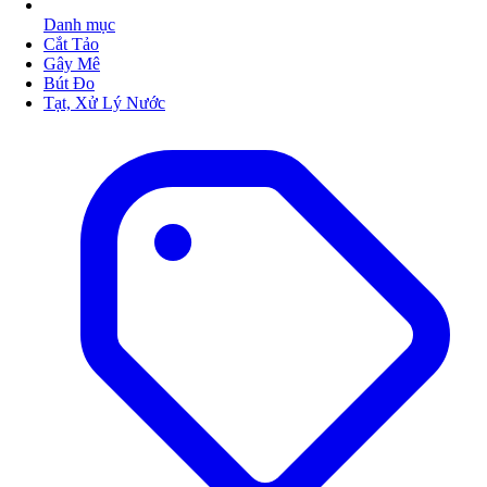
Danh mục
Cắt Tảo
Gây Mê
Bút Đo
Tạt, Xử Lý Nước