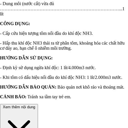
- Dung môi (nước cất) vừa đủ
……………………………………………………………………...1
lít
CÔNG DỤNG:
- Cấp cứu hiện tượng tôm nổi đầu do khí độc NH3.
- Hấp thu khí độc NH3 thải ra từ phân tôm, khoáng hóa các chất hữu
cơ đáy ao, hạn chế ô nhiễm môi trường.
HƯỚNG DẪN SỬ DỤNG:
- Định kỳ sử dụng ngừa khí độc: 1 lít/4.000m3 nước.
- Khi tôm có dấu hiệu nổi đầu do khí độc NH3: 1 lít/2.000m3 nước.
HƯỚNG DẪN BẢO QUẢN:
Bảo quản nơi khô ráo và thoáng mát.
CẢNH BÁO:
Tránh xa tầm tay trẻ em.
Xem thêm nội dung