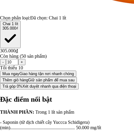
Chọn phân loại:
Đã chọn:
Chai 1 lít
Chai 1 lít
305.000₫
305.000₫
Còn hàng (50 sản phẩm)
-
+
Tối thiểu 10
Mua ngay
Giao hàng tận nơi nhanh chóng
Thêm giỏ hàng
Giữ sản phẩm để mua sau
Trả góp 0%
Xét duyệt nhanh qua điện thoại
Đặc điểm nổi bật
THÀNH PHẦN:
Trong 1 lít sản phẩm
- Saponin (từ dịch chiết cây Yuccca Schidigera)
(min)...................................................... 50.000 mg/lít