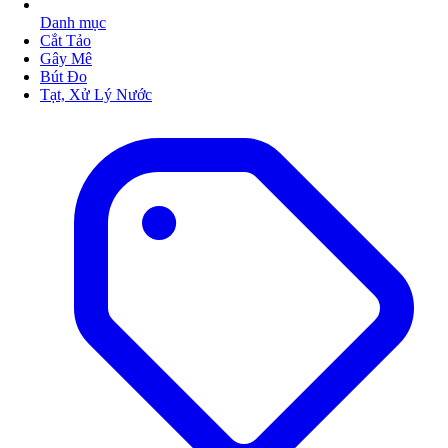
Danh mục
Cắt Tảo
Gây Mê
Bút Đo
Tạt, Xử Lý Nước