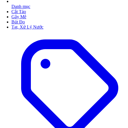
Danh mục
Cắt Tảo
Gây Mê
Bút Đo
Tạt, Xử Lý Nước