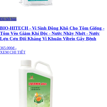
Đã hết bán
BIO-HITECH - Vi Sinh Đông Khô Cho Tôm Giống -
Tôm Vèo Giảm Khí Độc - Nước Nhầy Nhớt - Nước
Lợn Cợn Đối Kháng Vi Khuẩn Vibrio Gây Bệnh
365.000đ
-
XEM CHI TIẾT