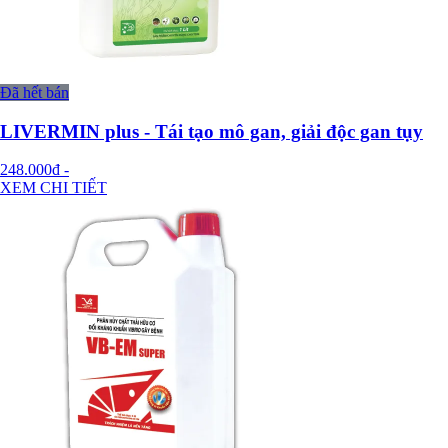
Đã hết bán
LIVERMIN plus - Tái tạo mô gan, giải độc gan tụy
248.000đ
-
XEM CHI TIẾT