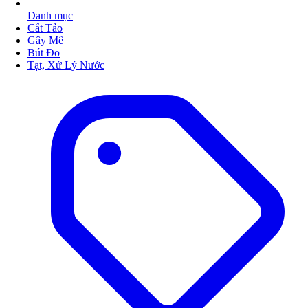
Danh mục
Cắt Tảo
Gây Mê
Bút Đo
Tạt, Xử Lý Nước