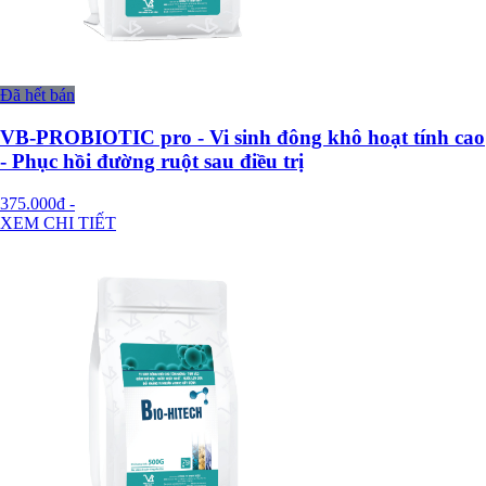
Đã hết bán
VB-PROBIOTIC pro - Vi sinh đông khô hoạt tính cao
- Phục hồi đường ruột sau điều trị
375.000đ
-
XEM CHI TIẾT