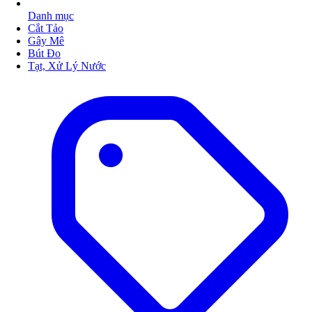
Danh mục
Cắt Tảo
Gây Mê
Bút Đo
Tạt, Xử Lý Nước