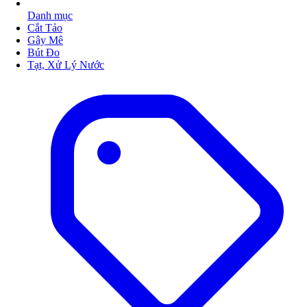
Danh mục
Cắt Tảo
Gây Mê
Bút Đo
Tạt, Xử Lý Nước