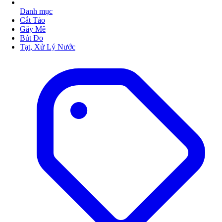
Danh mục
Cắt Tảo
Gây Mê
Bút Đo
Tạt, Xử Lý Nước