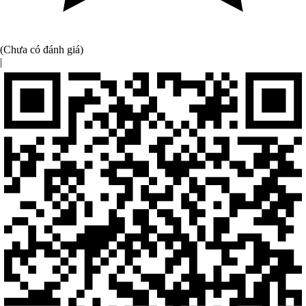
(Chưa có đánh giá)
|