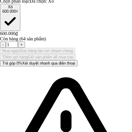
Chọn phân loại:
Đã chọn:
Xô
Xô
600.000₫
600.000₫
Còn hàng (64 sản phẩm)
-
+
Mua ngay
Giao hàng tận nơi nhanh chóng
Thêm giỏ hàng
Giữ sản phẩm để mua sau
Trả góp 0%
Xét duyệt nhanh qua điện thoại