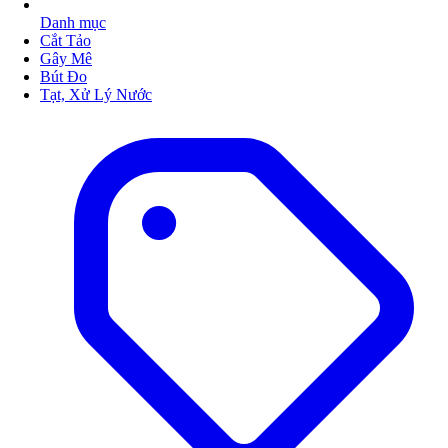
Danh mục
Cắt Tảo
Gây Mê
Bút Đo
Tạt, Xử Lý Nước