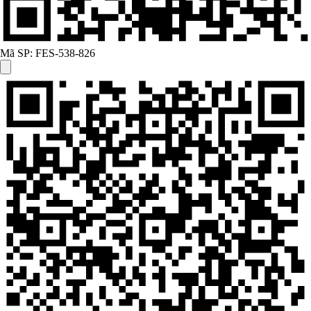
Mã SP:
FES-538-826