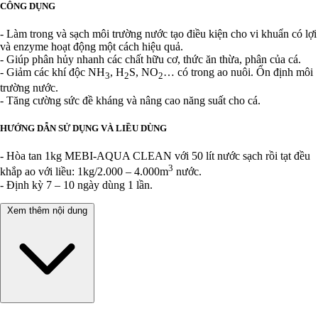
CÔNG DỤNG
- Làm trong và sạch môi trường nước tạo điều kiện cho vi khuẩn có lợi
và enzyme hoạt động một cách hiệu quả.
- Giúp phân hủy nhanh các chất hữu cơ, thức ăn thừa, phân của cá.
- Giảm các khí độc NH
, H
S, NO
… có trong ao nuôi. Ổn định môi
3
2
2
trường nước.
- Tăng cường sức đề kháng và nâng cao năng suất cho cá.
HƯỚNG DẪN SỬ DỤNG VÀ LIỀU DÙNG
- Hòa tan 1kg MEBI-AQUA CLEAN với 50 lít nước sạch rồi tạt đều
3
khắp ao với liều: 1kg/2.000 – 4.000m
nước.
- Định kỳ 7 – 10 ngày dùng 1 lần.
Xem thêm nội dung