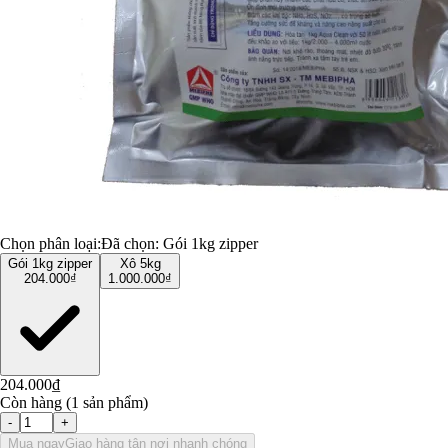
Chọn phân loại:
Đã chọn:
Gói 1kg zipper
Gói 1kg zipper
Xô 5kg
204.000₫
1.000.000₫
204.000₫
Còn hàng (1 sản phẩm)
-
+
Mua ngay
Giao hàng tận nơi nhanh chóng