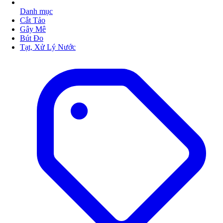
Danh mục
Cắt Tảo
Gây Mê
Bút Đo
Tạt, Xử Lý Nước