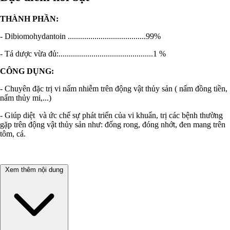
THÀNH PHẦN:
- Dibiomohydantoin ......................................99%
- Tá dược vừa đủ:..............................................1 %
CÔNG DỤNG:
- Chuyên đặc trị vi nấm nhiễm trên động vật thủy sản ( nấm đồng tiền,
nấm thủy mi,...)
- Giúp diệt và ức chế sự phát triển của vi khuẩn, trị các bệnh thường
gặp trên động vật thủy sản như: đống rong, đóng nhớt, đen mang trên
tôm, cá.
Xem thêm nội dung