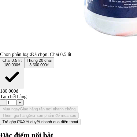
Chọn phân loại:
Đã chọn:
Chai 0,5 lít
Chai 0,5 lít
Thùng 20 chai
180.000₫
3.600.000₫
180.000₫
Tạm hết hàng
-
+
Mua ngay
Giao hàng tận nơi nhanh chóng
Thêm giỏ hàng
Giữ sản phẩm để mua sau
Trả góp 0%
Xét duyệt nhanh qua điện thoại
Đặc điểm nổi bật