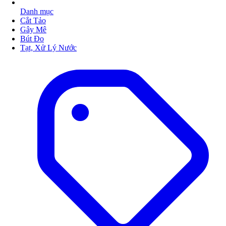
Danh mục
Cắt Tảo
Gây Mê
Bút Đo
Tạt, Xử Lý Nước