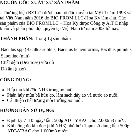
NGUỒN GỐC XUẤT XỨ SẢN PHẨM
- Thương hiệu BZT đã được bảo hộ độc quyền tại Mỹ từ năm 1993 và
tại Việt Nam năm 2016 do BIO FROM LLC-Hoa Kỳ làm chủ.
Các
sản phẩm của BIO FROMLLC – Hoa Kỳ được Công ty A.T.C nhập
khẩu và phân phối độc quyền tại Việt Nam từ năm 2003 tới nay.
THÀNH PHẦN:
Trong 1g sản phẩm
Bacillus spp (Bacillus subtilis, Bacillus licheniformis, Bacillus pumilus
Saponine (min)
Chất đệm (Dextrose) vừa đủ
Độ ẩm (max)
CÔNG DỤNG:
Hấp thụ khí độc NH3 trong ao nuôi.
Phân hủy mùn bã hữu cơ, làm sạch đáy ao và nước ao nuôi.
Cải thiện chất lượng môi trường ao nuôi.
HƯỚNG DẪN SỬ DỤNG:
Định kỳ 7- 10 ngày/ lần: 500g ATC-YBAC cho 2.000m3 nước.
Khi nồng độ khí độc (khí NH3) nhỏ hơn 1ppm sử dụng liều 500g
ATC-YBAC cho 1.000m3 nước.