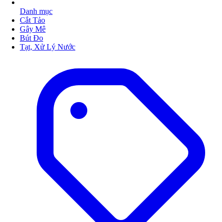
Danh mục
Cắt Tảo
Gây Mê
Bút Đo
Tạt, Xử Lý Nước