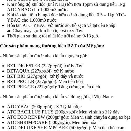
Khi nồng độ khí độc (khí NH3) lớn hơn 1ppm sử dụng liều 1kg
ATC-YBAC cho 1.000m3 nước.
Khi tảo tàn, tôm bị ngộ độc hữu cơ sử dụng liều 0.5 – 1kg ATC-
YBAC cho 1.000m3 nước.
Hòa tan ATC-YBAC với nước ao, hồ sạch và tạt đều khắp
ao.Chạy máy sục khí liên tục và oxy đáy.
Thời gian sử dụng tốt nhất lúc trời nắng: 9-13 giờ.
Các sản phẩm mang thương hiệu BZT của Mỹ gồm:
- Nhóm sản phẩm được nhập khẩu nguyên gói:
BZT DIGESTER (227gr/gói): xử lý đáy
BZTAQUA (227gr/gói): xử lý nước
BZT BIO (227gr/gói): xử lý đáy và nước
BZT PRO-LB (227gr/gói): Men tiêu hóa
BZT PRE-GE (227gr/gói): Tăng cường miễn dịch
- Nhóm sản phẩm được nhập khẩu và đóng gói tại Việt Nam:
ATC YBAC (500gr/gói) : Xử lý khí độc
ATC BACILLUS PLUS (200gr/ gói): Men vi sinh xử lý đáy
ATC ECO RENEW (200gr/ gói): Men vi sinh chuyên dụng ao bạt
ATC SHRIMPCARE (500gr/gói): Men tiêu hóa
ATC DELUXE SHRIMPCARE (500gr/gói): Men tiêu hóa cao