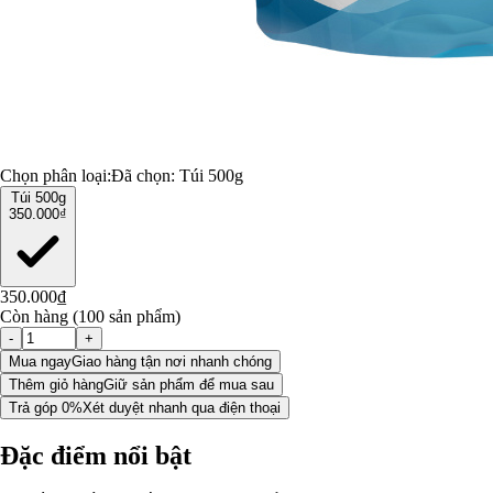
Chọn phân loại:
Đã chọn:
Túi 500g
Túi 500g
350.000₫
350.000₫
Còn hàng (100 sản phẩm)
-
+
Mua ngay
Giao hàng tận nơi nhanh chóng
Thêm giỏ hàng
Giữ sản phẩm để mua sau
Trả góp 0%
Xét duyệt nhanh qua điện thoại
Đặc điểm nổi bật