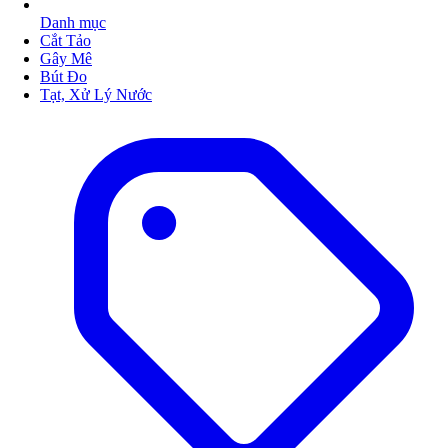
Danh mục
Cắt Tảo
Gây Mê
Bút Đo
Tạt, Xử Lý Nước