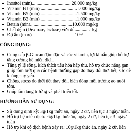
Inositol (min)..................................20.000 mg/kg
Vitamin B1 (min)................................1.000 mg/kg
Vitamin B5 (min)................................1.500 mg/kg
Vitamin B2 (min)................................1.000 mg/kg
Betain (min)....................................10.000 mg/kg
Chất đệm (Dextrose, lactose) vừa đủ.............1kg
Độ ẩm (max).....................................10%
CÔNG DỤNG:
Cung cấp β-Glucan đậm đặc và các vitamin, lợi khuẩn giúp hỗ trợ
tăng cường hệ miễn dịch.
Tăng tỷ lệ sống, kích thích tiêu hóa hấp thu, hỗ trợ chức năng gan
giúp tôm lướt qua các bệnh thường gặp do thay đổi thời tiết, sức đề
kháng suy yếu.
Chống stress do thời tiết thay đổi, biến động môi trường ao nuôi
tôm.
Giúp tôm tăng trưởng và phát triển tốt.
HƯỚNG DẪN SỬ DỤNG:
Sử dụng định kỳ: 3g/1kg thức ăn, ngày 2 cữ, liên tục 3 ngày/ tuần.
Hỗ trợ hệ miễn dịch: 6g/1kg thức ăn, ngày 2 cữ, liên tục 3 ngày/
tuần
Hỗ trợ khi có dịch bệnh xảy ra: 10g/1kg thức ăn, ngày 2 cữ, liên