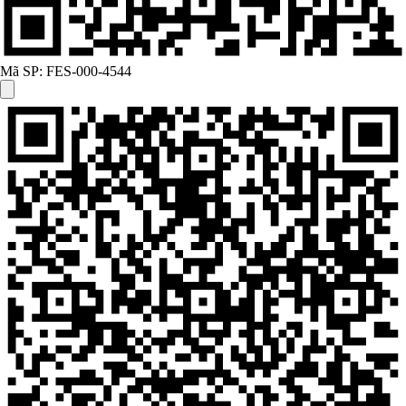
Mã SP:
FES-000-4544