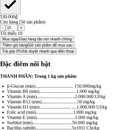
530.000₫
Còn hàng (50 sản phẩm)
-
+
Tối thiểu 10
Mua ngay
Giao hàng tận nơi nhanh chóng
Thêm giỏ hàng
Giữ sản phẩm để mua sau
Trả góp 0%
Xét duyệt nhanh qua điện thoại
Đặc điểm nổi bật
THÀNH PHẦN: Trong 1 kg sản phẩm
β-Glucan (min)................................. 150.000mg/kg
Vitamin B6 (min)................................1.000 mg/kg
Vitamin A (min).................................2.000.000 UI/kg
Vitamin B12 (min)...............................50 mg/kg
Vitamin D3 (min)........................... ....1.000.000 UI/kg
Folic acid (min)................................1.000 mg/kg
Vitamin E (min).................................1.000 mg/kg
Sorbitol (min)..................................50.000 mg/kg
Bacillus subtilis...............................5x1011 Cfu/kg