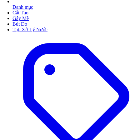
Danh mục
Cắt Tảo
Gây Mê
Bút Đo
Tạt, Xử Lý Nước