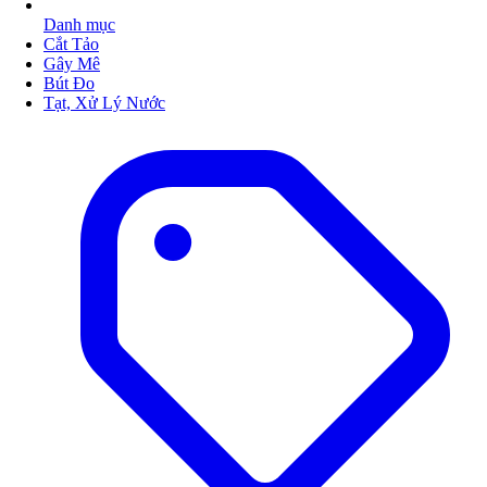
Danh mục
Cắt Tảo
Gây Mê
Bút Đo
Tạt, Xử Lý Nước