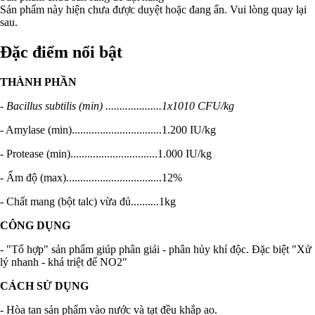
Sản phẩm này hiện chưa được duyệt hoặc đang ẩn. Vui lòng quay lại
sau.
Đặc điểm nổi bật
THÀNH PHẦN
- Bacillus subtilis (min) ....................1x1010 CFU/kg
- Amylase (min)................................1.200 IU/kg
- Protease (min)...............................1.000 IU/kg
- Ẩm độ (max)..................................12%
- Chất mang (bột talc) vừa đủ..........1kg
CÔNG DỤNG
- "Tổ hợp" sản phẩm giúp phân giải - phân hủy khí độc. Đặc biệt "Xử
lý nhanh - khá triệt để NO2"
CÁCH SỬ DỤNG
- Hòa tan sản phẩm vào nước và tạt đều khắp ao.