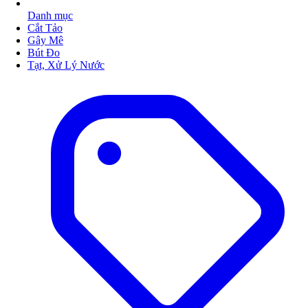
Danh mục
Cắt Tảo
Gây Mê
Bút Đo
Tạt, Xử Lý Nước