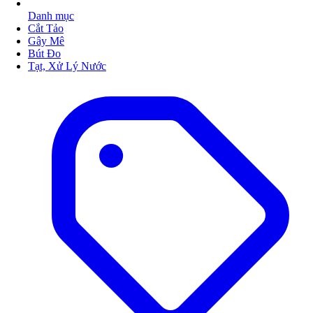
Danh mục
Cắt Tảo
Gây Mê
Bút Đo
Tạt, Xử Lý Nước