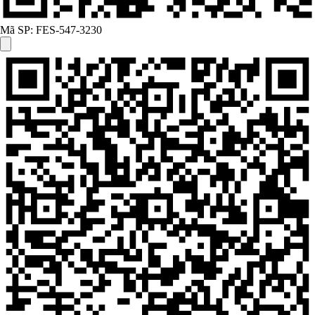
Mã SP:
FES-547-3230