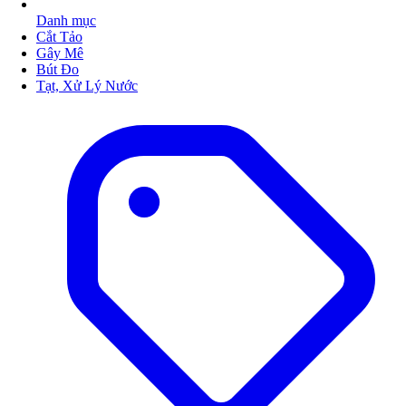
Danh mục
Cắt Tảo
Gây Mê
Bút Đo
Tạt, Xử Lý Nước