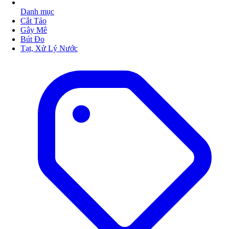
Danh mục
Cắt Tảo
Gây Mê
Bút Đo
Tạt, Xử Lý Nước