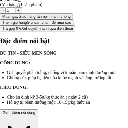
Còn hàng (1 sản phẩm)
-
+
Mua ngay
Giao hàng tận nơi nhanh chóng
Thêm giỏ hàng
Giữ sản phẩm để mua sau
Trả góp 0%
Xét duyệt nhanh qua điện thoại
Đặc điểm nổi bật
BU TIN - SIÊU MEN SỐNG
CÔNG DỤNG:
Giải quyết phân trắng, chống vi khuẩn bám dính đường ruột
Chống còi, giúp hệ tiêu hóa khỏe mạnh và tăng trưởng tốt
LIỀU DÙNG:
Cho ăn định kỳ 3-5g/kg thức ăn ( ngày 2 cữ)
Hỗ trợ trị bệnh đường ruột: 10-15g/kg thức ăn
Xem thêm nội dung