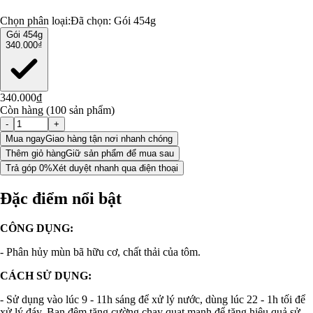
Chọn phân loại:
Đã chọn:
Gói 454g
Gói 454g
340.000₫
340.000₫
Còn hàng (100 sản phẩm)
-
+
Mua ngay
Giao hàng tận nơi nhanh chóng
Thêm giỏ hàng
Giữ sản phẩm để mua sau
Trả góp 0%
Xét duyệt nhanh qua điện thoại
Đặc điểm nổi bật
CÔNG DỤNG:
- Phân hủy mùn bã hữu cơ, chất thải của tôm.
CÁCH SỬ DỤNG:
- Sử dụng vào lúc 9 - 11h sáng để xử lý nước, dùng lúc 22 - 1h tối để
xử lý đáy. Ban đêm tăng cường chạy quạt mạnh để tăng hiệu quả sử