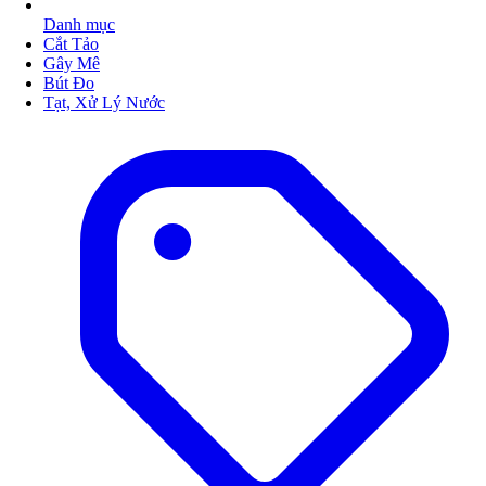
Danh mục
Cắt Tảo
Gây Mê
Bút Đo
Tạt, Xử Lý Nước