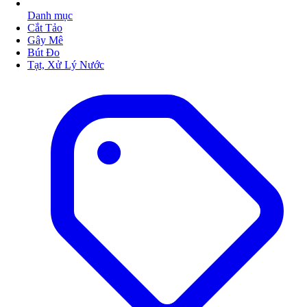
Danh mục
Cắt Tảo
Gây Mê
Bút Đo
Tạt, Xử Lý Nước