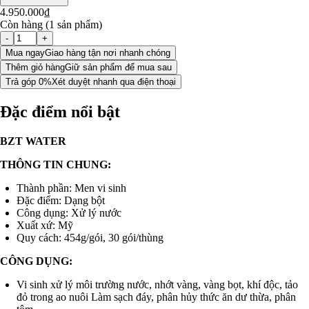
4.950.000₫
Còn hàng (1 sản phẩm)
-
+
Mua ngay
Giao hàng tận nơi nhanh chóng
Thêm giỏ hàng
Giữ sản phẩm để mua sau
Trả góp 0%
Xét duyệt nhanh qua điện thoại
Đặc điểm nổi bật
BZT WATER
THÔNG TIN CHUNG:
Thành phần: Men vi sinh
Đặc điểm: Dạng bột
Công dụng: Xử lý nước
Xuất xứ: Mỹ
Quy cách: 454g/gói, 30 gói/thùng
CÔNG DỤNG:
Vi sinh xử lý môi trường nước, nhớt vàng, vàng bọt, khí
độc, tảo
đỏ trong ao nuôi Làm sạch đáy, phân hủy thức ăn dư thừa, phân