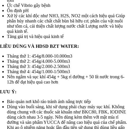
tôm
Ức chế Vibrio gây bệnh
Ổn định pH
Xử lý các khí độc như NH3, H2S, NO2 một cách hiệu quả Giúp
phân hủy nhanh các chất chất bùn bã hữu cơ, phân của vật nuôi
như tôm cá, cải thiện chất lượng nước chất Lượng nước và hiệu
quả kinh tế.
Tăng giá trị và hiệu quả kinh tế
LIỀU DÙNG VÀ HDSD BZT WATER:
Tháng thứ 1: 454g/8.000-10.000m3
Tháng thứ 2: 454g/4.000-5.000m3
Tháng thứ 3: 454g/2.000-2.500m3
Tháng thứ 4: 454g/1.000-1/500m3
Nên ngâm và sục khí 454g + 5kg rỉ đường + 50 lít nước trong 6-
12h để đạt hiệu quả cao hơn
LƯU Ý:
Bảo quản nơi khô ráo tránh ánh nắng trực tiếp
Dùng vào buổi sáng, khi sử dụng phải chạy máy sục khí. Không
dùng chung với các thuốc sát khuẩn như BKC80, FBK, IODINE
dùng cách nhau 3-5 ngày. Nên dùng kèm thêm với mật mía rỉ
đường và sản phẩm YUCCA để nâng cao hiệu quả của chế phẩm.
Khi ao ô nhiễm nặng hoặc lần đầu tiên sử dụng thì dùng liều gấp