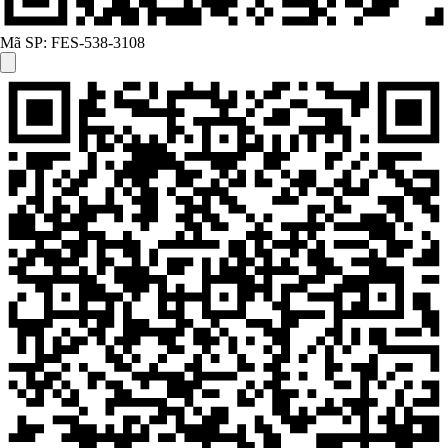
Mã SP:
FES-538-3108