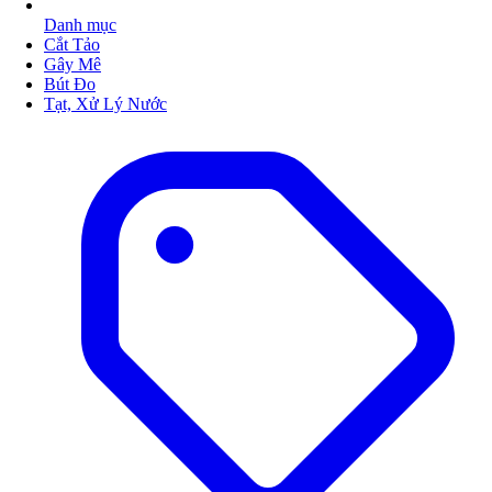
Danh mục
Cắt Tảo
Gây Mê
Bút Đo
Tạt, Xử Lý Nước