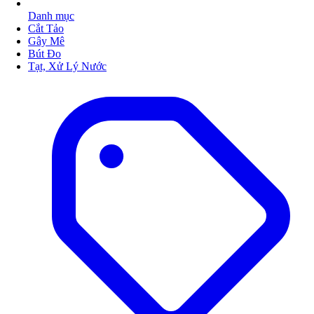
Danh mục
Cắt Tảo
Gây Mê
Bút Đo
Tạt, Xử Lý Nước