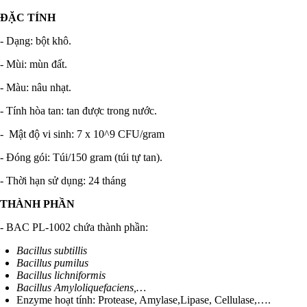
ĐẶC TÍNH
- Dạng: bột khô.
- Mùi: mùn đất.
- Màu: nâu nhạt.
- Tính hòa tan: tan được trong nước.
- Mật độ vi sinh: 7 x 10^9 CFU/gram
- Đóng gói: Túi/150 gram (túi tự tan).
- Thời hạn sử dụng: 24 tháng
THÀNH PHẦN
- BAC PL-1002 chứa thành phần:
Bacillus subtillis
Bacillus pumilus
Bacillus lichniformis
Bacillus Amyloliquefaciens,…
Enzyme hoạt tính: Protease, Amylase,Lipase, Cellulase,….