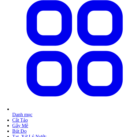
Danh mục
Cắt Tảo
Gây Mê
Bút Đo
Tạt, Xử Lý Nước