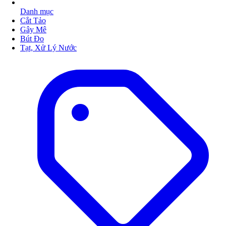
Danh mục
Cắt Tảo
Gây Mê
Bút Đo
Tạt, Xử Lý Nước