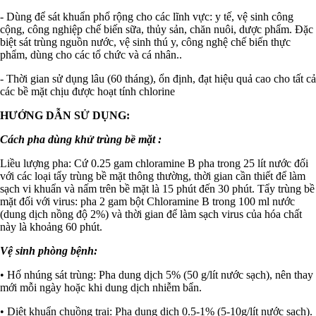
- Dùng để sát khuẩn phổ rộng cho các lĩnh vực: y tế, vệ sinh công
cộng, công nghiệp chế biến sữa, thủy sản, chăn nuôi, dược phẩm. Đặc
biệt sát trùng nguồn nước, vệ sinh thú y, công nghệ chế biến thực
phẩm, dùng cho các tổ chức và cá nhân..
- Thời gian sử dụng lâu (60 tháng), ổn định, đạt hiệu quả cao cho tất cả
các bề mặt chịu được hoạt tính chlorine
HƯỚNG DẪN SỬ DỤNG:
Cách pha dùng khử trùng bề mặt :
Liều lượng pha: Cứ 0.25 gam chloramine B pha trong 25 lít nước đối
với các loại tẩy trùng bề mặt thông thường, thời gian cần thiết để làm
sạch vi khuẩn và nấm trên bề mặt là 15 phút đến 30 phút. Tẩy trùng bề
mặt đối với virus: pha 2 gam bột Chloramine B trong 100 ml nước
(dung dịch nồng độ 2%) và thời gian để làm sạch virus của hóa chất
này là khoảng 60 phút.
Vệ sinh phòng bệnh:
• Hố nhúng sát trùng: Pha dung dịch 5% (50 g/lít nước sạch), nên thay
mới mỗi ngày hoặc khi dung dịch nhiễm bẩn.
• Diệt khuẩn chuồng trại: Pha dung dịch 0.5-1% (5-10g/lít nước sạch).