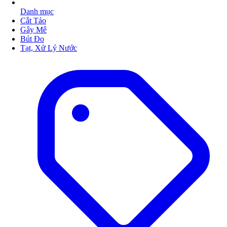
Danh mục
Cắt Tảo
Gây Mê
Bút Đo
Tạt, Xử Lý Nước