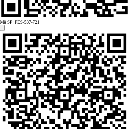
Mã SP:
FES-537-721