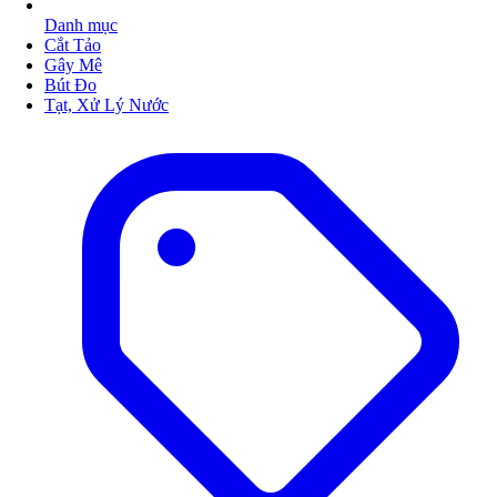
Danh mục
Cắt Tảo
Gây Mê
Bút Đo
Tạt, Xử Lý Nước