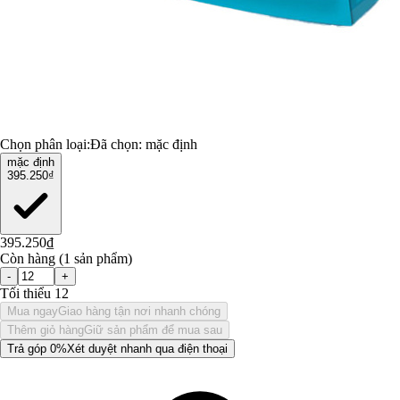
Chọn phân loại:
Đã chọn:
mặc định
mặc định
395.250₫
395.250₫
Còn hàng (1 sản phẩm)
-
+
Tối thiểu 12
Mua ngay
Giao hàng tận nơi nhanh chóng
Thêm giỏ hàng
Giữ sản phẩm để mua sau
Trả góp 0%
Xét duyệt nhanh qua điện thoại