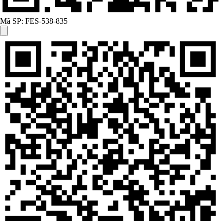
Mã SP:
FES-538-835