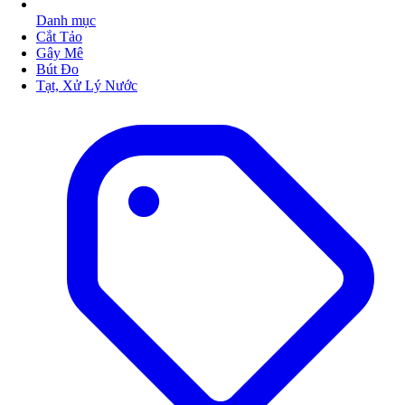
Danh mục
Cắt Tảo
Gây Mê
Bút Đo
Tạt, Xử Lý Nước