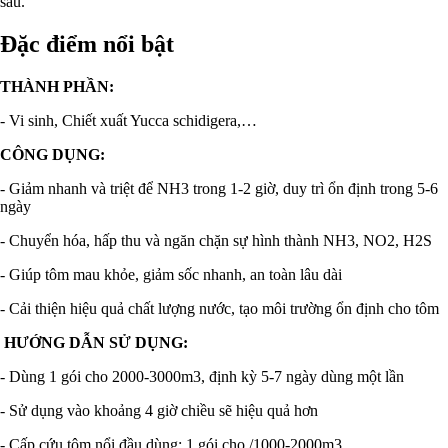
sau.
Đặc điểm nổi bật
THÀNH PHẦN:
- Vi sinh, Chiết xuất Yucca schidigera,…
CÔNG DỤNG:
- Giảm nhanh và triệt để NH3 trong 1-2 giờ, duy trì ổn định trong 5-6
ngày
- Chuyển hóa, hấp thu và ngăn chặn sự hình thành NH3, NO2, H2S
- Giúp tôm mau khỏe, giảm sốc nhanh, an toàn lâu dài
- Cải thiện hiệu quả chất lượng nước, tạo môi trường ổn định cho tôm
HƯỚNG DẪN SỬ DỤNG:
- Dùng 1 gói cho 2000-3000m3, định kỳ 5-7 ngày dùng một lần
- Sử dụng vào khoảng 4 giờ chiều sẽ hiệu quả hơn
- Cấp cứu tôm nổi đầu dùng: 1 gói cho /1000-2000m3